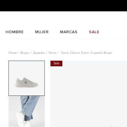
HOMBRE
MUJER
MARCAS
SALE
Mujer
Zapatos
Tenis
Tenis Calvin Klein Cupsole Mujer
Sale