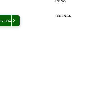
ENVÍO
RESEÑAS
erándote
-40%
-30%
Sale
Sale
xing Mujer
Tenis Tommy Shoes Feminine
Tenis Tommy
Elevated Mujer
Mujer
$
$
$
$
549.900
494.910
749.900
5
Ahora
$ 384.930
Ahora
$ 374.9
Talla
Talla
Selecciona una talla
Selecciona
USA
EUR
USA
EUR
Te interesaría recibir cont
6
37
6.5
38
Hombre