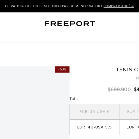
LLEVA +10% OFF EN EL SEGUNDO PAR DE MENOR VALOR |
COMPRAR AQUÍ ➜
TENIS 
50%
R
$
699
.
900
$
Talla
36
6
40
9.5
4