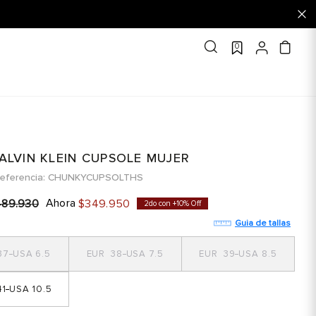
0
CALVIN KLEIN CUPSOLE MUJER
eferencia
CHUNKYCUPSOLTHS
Ahora
489
.
930
$
349
.
950
2do con +10% Off
Guia de tallas
37
6.5
38
7.5
39
8.5
1
10.5