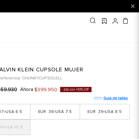
0
CALVIN KLEIN CUPSOLE MUJER
Referencia
CHUNKYCUPSOLELL
Ahora
559
.
930
$
399
.
950
2do con +10% Off
Guia de tallas
37
6.5
38
7.5
39
8.5
1
10.5