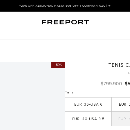
+20% OFF ADICIONAL HASTA 50% OFF |
COMPRAR AQUÍ ➜
TENIS 
50%
$
799
.
900
$
Talla
36
6
40
9.5
4