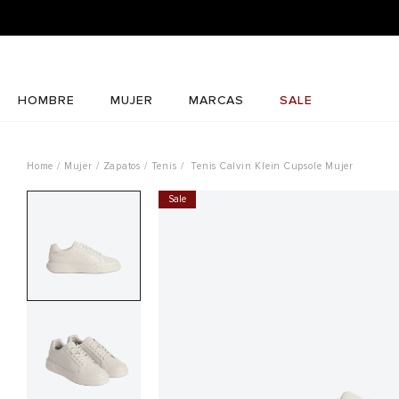
HOMBRE
MUJER
MARCAS
SALE
Mujer
Zapatos
Tenis
Tenis Calvin Klein Cupsole Mujer
Sale