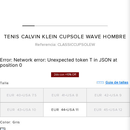
TENIS CALVIN KLEIN CUPSOLE WAVE HOMBRE
Referencia
CLASSICCUPSOLEW
Error:
Network error: Unexpected token T in JSON at
position 0
2do con +10% Off
Guia de tallas
Talla
40
7.5
41
8
42
9
43
10
44
11
45
12
Color
: Gris