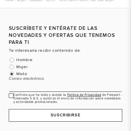
Mujer
Zapatos
Tenis
Tenis Calvin Klein Flatf Low Mujer
Talla
Talla
T
SUSCRÍBETE Y ENTÉRATE DE LAS
NOVEDADES Y OFERTAS QUE TENEMOS
Selecciona una talla
Selecciona una talla
PARA TI
EUR
USA
EUR
USA
Te interesaría recibir contenido de:
38
7.5
37
6.5
Hombre
39
8.5
38
7.5
Mujer
40
9
39
8.5
Mixto
Correo electrónico
41
9.5
40
9.5
Color
Color
C
41
10.5
Confirmo que he leído y acepto la
Política de Privacidad
de Freeport -
Ensenada S.A.S, y autorizo el envío de información sobre novedades
y actividades promocionales.
VER PRODUCTO
VER PRODUCTO
SUSCRIBIRSE