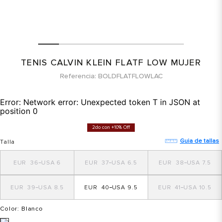
TENIS CALVIN KLEIN FLATF LOW MUJER
Referencia
BOLDFLATFLOWLAC
Error:
Network error: Unexpected token T in JSON at
position 0
2do con +10% Off
Guia de tallas
Talla
36
6
37
6.5
38
7.5
39
8.5
40
9.5
41
10.5
Color
: Blanco