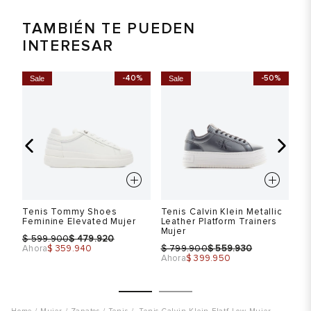
TAMBIÉN TE PUEDEN
INTERESAR
%
-40%
-50%
Sale
Sale
S
Tenis Tommy Shoes
Tenis Calvin Klein Metallic
Te
Feminine Elevated Mujer
Leather Platform Trainers
Mu
Mujer
$
$
$
599.900
479.920
$
$
Ahora
$ 359.940
799.900
559.930
Ah
Ahora
$ 399.950