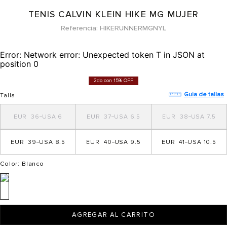
TENIS CALVIN KLEIN HIKE MG MUJER
Referencia
HIKERUNNERMGNYL
Error:
Network error: Unexpected token T in JSON at
position 0
2do con 15% OFF
Guia de tallas
Talla
36
6
37
6.5
38
7.5
39
8.5
40
9.5
41
10.5
Color
: Blanco
AGREGAR AL CARRITO