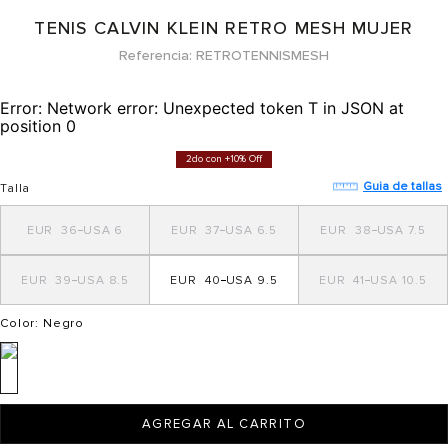
TENIS CALVIN KLEIN RETRO MESH MUJER
Referencia
RETROTENNISMESH
Error:
Network error: Unexpected token T in JSON at
position 0
2do con +10% Off
Guia de tallas
Talla
36
6
37
6.5
38
7.5
39
8.5
40
9.5
41
10.5
Color
: Negro
AGREGAR AL CARRITO