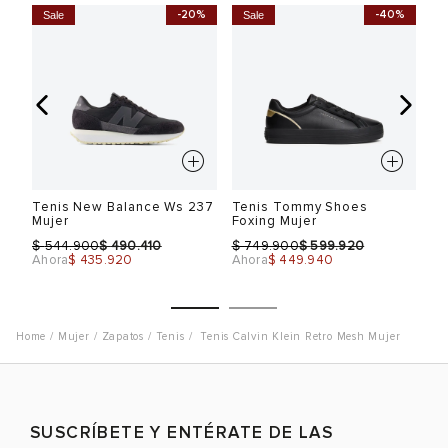
%
-20%
-40%
Sale
Sale
S
0
Tenis New Balance Ws 237
Tenis Tommy Shoes
Te
Mujer
Foxing Mujer
Mu
$
$
$
$
$
544.900
490.410
749.900
599.920
Ahora
$ 435.920
Ahora
$ 449.940
Ah
Mujer
Zapatos
Tenis
Tenis Calvin Klein Retro Mesh Mujer
Talla
Talla
T
SUSCRÍBETE Y ENTÉRATE DE LAS