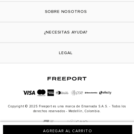
SOBRE NOSOTROS
Nuestra marca
¿NECESITAS AYUDA?
Tiendas físicas
Contáctanos
LEGAL
¿Cómo comprar?
Actividades promocionales
Envíos
Términos y condiciones
Cambios y devoluciones
Aviso de privacidad
PQRs
Política de tratamiento de datos personales
Copyright © 2025 Freeport es una marca de Ensenada S.A.S. - Todos los
Política de transparencia
derechos reservados - Medellín, Colombia.
Política de cookies
Línea de transparencia
AGREGAR AL CARRITO