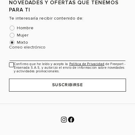
Selecciona una talla
Selecciona una talla
NOVEDADES Y OFERTAS QUE TENEMOS
EUR
USA
EUR
USA
PARA TI
36.5
6
36
6
Te interesaría recibir contenido de:
Hombre
37
6.5
37
6.5
Mujer
38
7.5
38
7.5
Mixto
Correo electrónico
39
8
39
8.5
Color
Color
C
40
8.5
40
9
Confirmo que he leído y acepto la
Política de Privacidad
de Freeport -
Ensenada S.A.S, y autorizo el envío de información sobre novedades
40.5
9
41
9.5
y actividades promocionales.
VER PRODUCTO
VER PRODUCTO
41
9.5
SUSCRIBIRSE
41.5
10