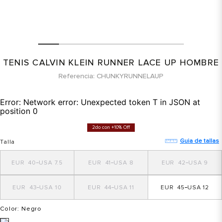
TENIS CALVIN KLEIN RUNNER LACE UP HOMBRE
Referencia
CHUNKYRUNNELAUP
Error:
Network error: Unexpected token T in JSON at
position 0
2do con +10% Off
Guia de tallas
Talla
40
7.5
41
8
42
9
43
10
44
11
45
12
Color
: Negro