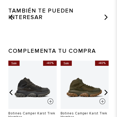
TAMBIÉN TE PUEDEN
INTERESAR
COMPLEMENTA TU COMPRA
%
-40%
-40%
Sale
Sale
S
a
Bo
H
$
Ah
Botines Camper Karst Trek
Botines Camper Karst Trek
Hombre
Hombre