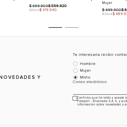
Mujer
$
$
699.900
559.920
$
$
Ahora
$ 419.940
699.900
6
Ahora
$ 489.9
Te interesaría recibir cont
Hombre
Talla
Talla
Mujer
Selecciona una talla
Selecciona
 NOVEDADES Y
Mixto
Correo electrónico
USA
EUR
USA
EUR
6
37
6.5
36
Confirmo que he leído y acepto 
Freeport - Ensenada S.A.S, y aut
6.5
38
7.5
37
información sobre novedades y a
7.5
39
8.5
38
8
39
Color
Color