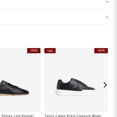
-30%
-40%
Sale
S
 Shoes Low Runner
Tenis Calvin Klein Cupsole Mujer
Te