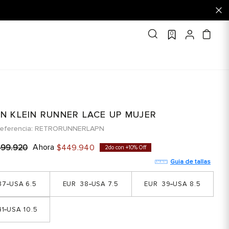
0
IN KLEIN RUNNER LACE UP MUJER
eferencia
RETRORUNNERLAPN
Ahora
599
.
920
$
449
.
940
2do con +10% Off
Guia de tallas
37
6.5
38
7.5
39
8.5
1
10.5