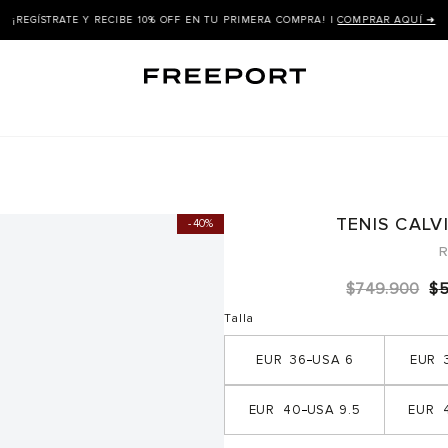
¡REGÍSTRATE Y RECIBE 10% OFF EN TU PRIMERA COMPRA! |
COMPRAR AQUÍ ➜
TENIS CALV
40%
R
$
749
.
900
$
Talla
36
6
40
9.5
4