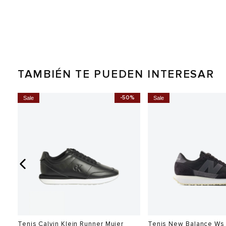
TAMBIÉN TE PUEDEN INTERESAR
0%
-50%
Sale
Sale
Tenis Calvin Klein Runner Mujer
Tenis New Balance Ws