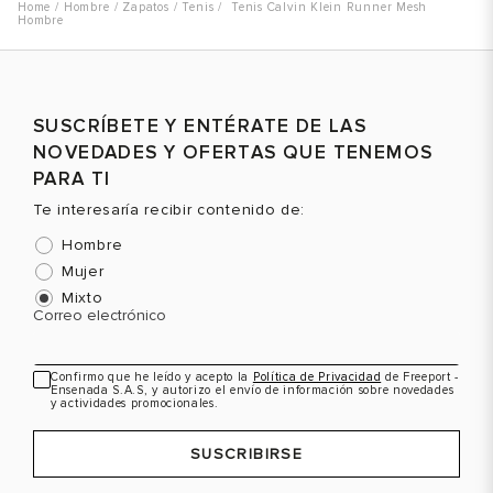
Hombre
Zapatos
Tenis
Tenis Calvin Klein Runner Mesh
Hombre
SUSCRÍBETE Y ENTÉRATE DE LAS
NOVEDADES Y OFERTAS QUE TENEMOS
PARA TI
Te interesaría recibir contenido de:
Hombre
Mujer
Mixto
Correo electrónico
Confirmo que he leído y acepto la
Política de Privacidad
de Freeport -
Ensenada S.A.S, y autorizo el envío de información sobre novedades
y actividades promocionales.
SUSCRIBIRSE