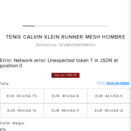
TENIS CALVIN KLEIN RUNNER MESH HOMBRE
Referencia
3EVARUNNERMESH
Error:
Network error: Unexpected token T in JSON at
position 0
2do con +10% Off
Guia de tallas
Talla
40
7.5
41
8
42
9
43
10
44
11
45
12
Color
: Negro