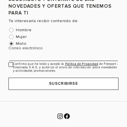
Selecciona una talla
Selecciona una talla
NOVEDADES Y OFERTAS QUE TENEMOS
EUR
USA
EUR
USA
PARA TI
37
6.5
36
6
Te interesaría recibir contenido de:
Hombre
38
7.5
37
6.5
Mujer
39
8.5
38
7.5
Mixto
Correo electrónico
40
9.5
39
8.5
Color
Color
C
41
10.5
40
9.5
Confirmo que he leído y acepto la
Política de Privacidad
de Freeport -
Ensenada S.A.S, y autorizo el envío de información sobre novedades
y actividades promocionales.
VER PRODUCTO
VER PRODUCTO
SUSCRIBIRSE