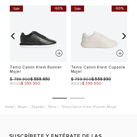
%
-50%
-50%
Sale
Sale
S
Tenis Calvin Klein Runner
Tenis Calvin Klein Cupsole
Te
Mujer
Mujer
Pr
$
$
$
$
$
799.900
559.930
799.900
559.930
Ahora
$ 399.950
Ahora
$ 399.950
Ah
Mujer
Zapatos
Tenis
Tenis Calvin Klein Runner Mujer
Talla
Talla
T
SUSCRÍBETE Y ENTÉRATE DE LAS