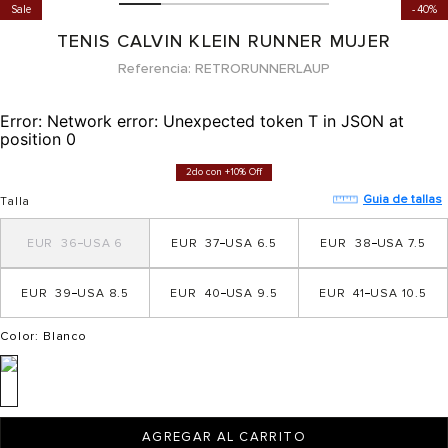
Sale
40%
TENIS CALVIN KLEIN RUNNER MUJER
Referencia
RETRORUNNERLAUP
Error:
Network error: Unexpected token T in JSON at
position 0
2do con +10% Off
Guia de tallas
Talla
36
6
37
6.5
38
7.5
39
8.5
40
9.5
41
10.5
Color
: Blanco
AGREGAR AL CARRITO