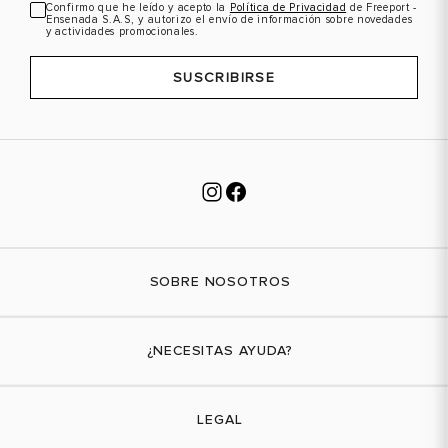
Confirmo que he leído y acepto la
Política de Privacidad
de Freeport -
Ensenada S.A.S, y autorizo el envío de información sobre novedades
y actividades promocionales.
SUSCRIBIRSE
SOBRE NOSOTROS
Nuestra marca
¿NECESITAS AYUDA?
Tiendas físicas
Contáctanos
LEGAL
¿Cómo comprar?