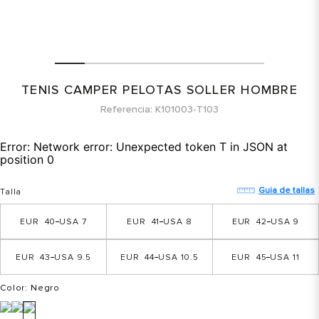
TENIS CAMPER PELOTAS SOLLER HOMBRE
Referencia
K101003-T103
Error:
Network error: Unexpected token T in JSON at
position 0
Guia de tallas
Talla
40
7
41
8
42
9
43
9.5
44
10.5
45
11
Color
: Negro