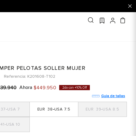
0
AMPER PELOTAS SOLLER MUJER
Referencia
K201608-T102
Ahora
539
.
940
$
449
.
950
2do con +10% Off
Guia de tallas
37
7
38
7.5
39
8.5
41
10