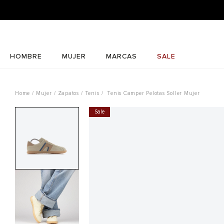
HOMBRE
MUJER
MARCAS
SALE
Mujer
Zapatos
Tenis
Tenis Camper Pelotas Soller Mujer
Sale