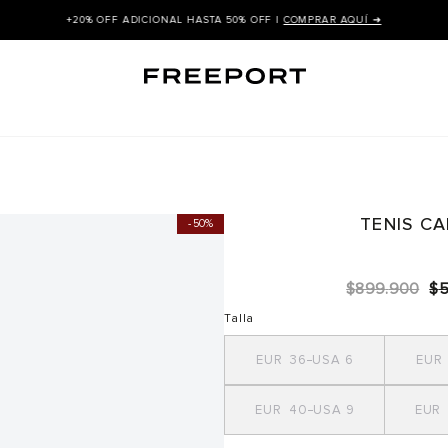
+20% OFF ADICIONAL HASTA 50% OFF |
COMPRAR AQUÍ ➜
TENIS C
50%
$
899
.
900
$
Talla
36
6
40
9