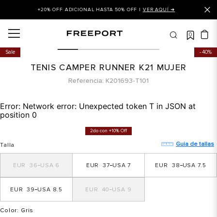
+20% OFF ADICIONAL HASTA 50% OFF |
VER AQUÍ ➜
0
OS MÁS BUSCADOS
Sale
40%
 balance
TENIS CAMPER RUNNER K21 MUJER
is
Referencia
K201693-T101
asines
Error:
Network error: Unexpected token T in JSON at
 balance 327
position 0
is puma
2do con +10% Off
dalia
Guia de tallas
Talla
in klein
36
6
37
7
38
7.5
is tommy hilfiger
39
8.5
40
9
 balance 574
a mujer
Color
: Gris