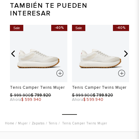
TAMBIÉN TE PUEDEN
INTERESAR
-40%
-40%
Sale
Sale
S
Tenis Camper Twins Mujer
Tenis Camper Twins Mujer
Te
$
$
$
$
$
999.900
799.920
999.900
799.920
Ahora
$ 599.940
Ahora
$ 599.940
Ah
Mujer
Zapatos
Tenis
Tenis Camper Twins Mujer