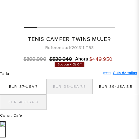
TENIS CAMPER TWINS MUJER
Referencia
K201311-T98
Ahora
$
899
.
900
$
539
.
940
$
449
.
950
2do con +10% Off
Guia de tallas
Talla
37
7
38
7.5
39
8.5
40
9
Color
: Café