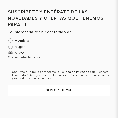
Talla
Talla
T
SUSCRÍBETE Y ENTÉRATE DE LAS
Selecciona una talla
Selecciona una talla
NOVEDADES Y OFERTAS QUE TENEMOS
EUR
USA
EUR
USA
PARA TI
36
6
36
6
Te interesaría recibir contenido de:
37
7
37
7
Hombre
Mujer
38
7.5
38
7.5
Mixto
Correo electrónico
39
8.5
39
8.5
Color
Color
C
Confirmo que he leído y acepto la
Política de Privacidad
de Freeport -
Ensenada S.A.S, y autorizo el envío de información sobre novedades
y actividades promocionales.
VER PRODUCTO
VER PRODUCTO
SUSCRIBIRSE