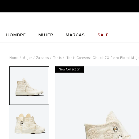
HOMBRE
MUJER
MARCAS
SALE
Mujer
Zapatos
Tenis
Tenis Converse Chuck 70 Retro Floral Muj
New Collection