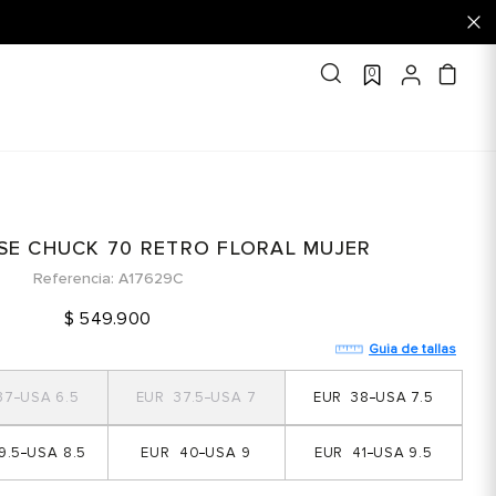
0
SE CHUCK 70 RETRO FLORAL MUJER
Referencia
A17629C
$
549
.
900
Guia de tallas
37
6.5
37.5
7
38
7.5
9.5
8.5
40
9
41
9.5