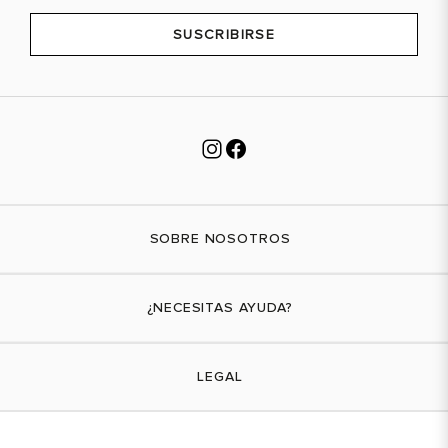
SUSCRIBIRSE
SOBRE NOSOTROS
Nuestra marca
¿NECESITAS AYUDA?
Tiendas físicas
Contáctanos
LEGAL
¿Cómo comprar?
Actividades promocionales
Envíos