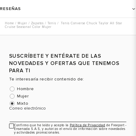
RESEÑAS
Mujer
Zapatos
Tenis
Tenis Converse Chuck Taylor All Star
Cruise Seasonal Color Mujer
SUSCRÍBETE Y ENTÉRATE DE LAS
NOVEDADES Y OFERTAS QUE TENEMOS
PARA TI
Te interesaría recibir contenido de:
Hombre
Mujer
Mixto
Correo electrónico
Confirmo que he leído y acepto la
Política de Privacidad
de Freeport -
Ensenada S.A.S, y autorizo el envío de información sobre novedades
y actividades promocionales.