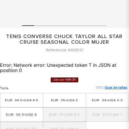
TENIS CONVERSE CHUCK TAYLOR ALL STAR
CRUISE SEASONAL COLOR MUJER
Referencia
A10651C
Error:
Network error: Unexpected token T in JSON at
position 0
2do con +10% Off
Guia de tallas
Talla
34.5
4.5
35
5
36
5.5
36.5
6
37
6.5
37.5
7