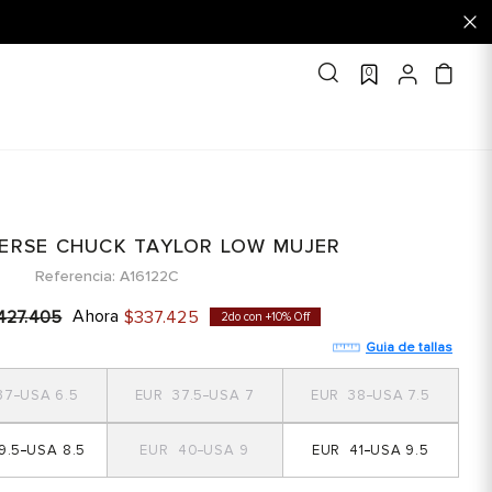
0
ERSE CHUCK TAYLOR LOW MUJER
Referencia
A16122C
Ahora
427
.
405
$
337
.
425
2do con +10% Off
Guia de tallas
37
6.5
37.5
7
38
7.5
9.5
8.5
40
9
41
9.5