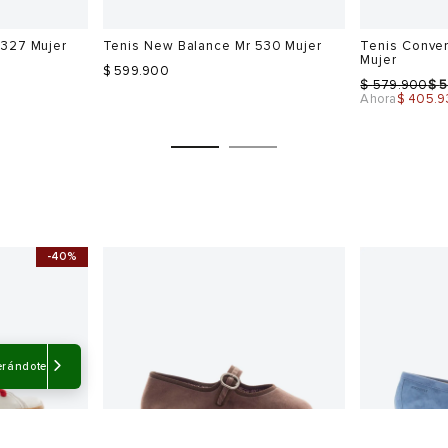
 327 Mujer
Tenis New Balance Mr 530 Mujer
Tenis Conver
Mujer
$ 599.900
$
$
579.900
5
Ahora
$ 405.9
-40%
Talla
Talla
Selecciona una talla
Selecciona
USA
EUR
USA
EUR
erándote
5
37
6
34.5
5.5
37.5
6.5
35
6
38
7
36