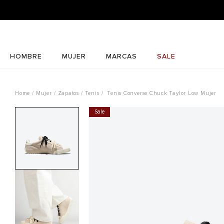
HOMBRE
MUJER
MARCAS
SALE
Mujer
Zapatos
Tenis
Tenis Converse Chuck Taylor Low Mujer
Sale