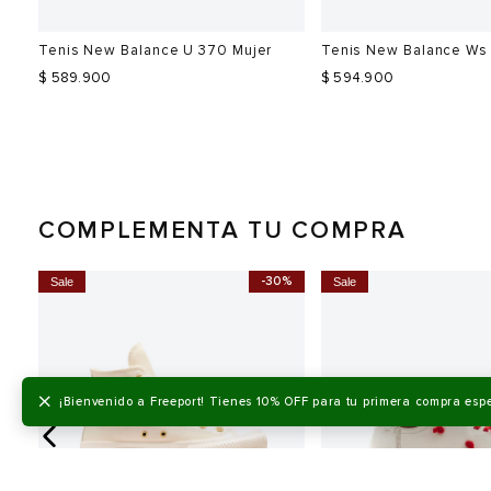
Tenis New Balance U 370 Mujer
Tenis New Balance Ws
$ 589.900
$ 594.900
COMPLEMENTA TU COMPRA
0%
-30%
Sale
Sale
Talla
Talla
Selecciona una talla
Selecciona una talla
EUR
USA
EUR
×
¡Bienvenido a Freeport! Tienes 10% OFF para tu primera compra esp
36
5.5
35
37
6
36
37.5
6.5
36.5