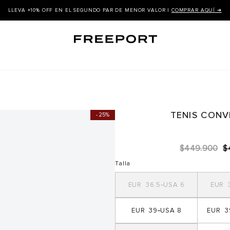
LLEVA +10% OFF EN EL SEGUNDO PAR DE MENOR VALOR |
COMPRAR AQUÍ ➜
TENIS CONV
25%
$
449
.
900
$
Talla
36.5
6
39
8
3