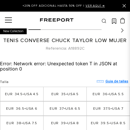
+20% OFF ADICIONAL HASTA 50% OFF |
VER AQUÍ ➜
0
OS MÁS BUSCADOS
New Collection
 balance
TENIS CONVERSE CHUCK TAYLOR LOW MUJER
is
Referencia
A18892C
asines
Error:
Network error: Unexpected token T in JSON at
 balance 327
position 0
is puma
Guia de tallas
Talla
dalia
34.5
4.5
35
5
36
5.5
in klein
is tommy hilfiger
36.5
6
37
6.5
37.5
7
 balance 574
38
7.5
39
8
39.5
8.5
a mujer