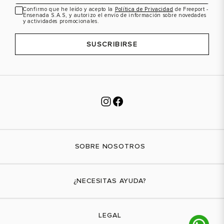
Confirmo que he leído y acepto la
Política de Privacidad
de Freeport -
Ensenada S.A.S, y autorizo el envío de información sobre novedades
y actividades promocionales.
SUSCRIBIRSE
SOBRE NOSOTROS
Nuestra marca
¿NECESITAS AYUDA?
Tiendas físicas
Contáctanos
LEGAL
¿Cómo comprar?