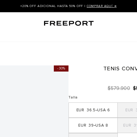
+20% OFF ADICIONAL HASTA 50% OFF |
COMPRAR AQUÍ ➜
TENIS CON
30%
$
579
.
900
$
Talla
36.5
6
39
8
3