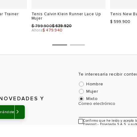
r Trainer
Tenis Calvin Klein Runner Lace Up
Tenis New B
Mujer
$ 599.900
$
$
799.900
639.920
Ahora
$ 479.940
Te interesaría recibir cont
Hombre
Talla
Talla
Mujer
Selecciona una talla
Selecciona
 NOVEDADES Y
Mixto
Correo electrónico
USA
EUR
USA
EUR
erándote
5
36
6
36
Confirmo que he leído y acepto 
Freeport - Ensenada S.A.S, y aut
5.5
37
6.5
37
información sobre novedades y a
38
7.5
37.5