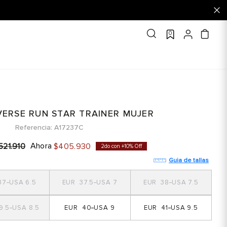
0
VERSE RUN STAR TRAINER MUJER
Referencia
A17237C
Ahora
521
.
910
$
405
.
930
2do con +10% Off
Guia de tallas
37
6.5
37.5
7
38
7.5
9.5
8.5
40
9
41
9.5