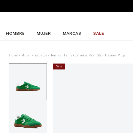
HOMBRE
MUJER
MARCAS
SALE
Mujer
Zapatos
Tenis
Tenis Converse Run Star Trainer Mujer
Sale