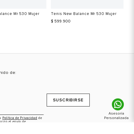
alance Mr 530 Mujer
Tenis New Balance Mr 530 Mujer
Te
Ru
$ 599.900
$
Ah
enido de:
Talla
Ta
 una talla
Selecciona una talla
SUSCRIBIRSE
USA
EUR
USA
5.5
37
6
la
Política de Privacidad
de
orizo el envío de
6
37.5
6.5
ctividades promocionales.
6.5
38
7