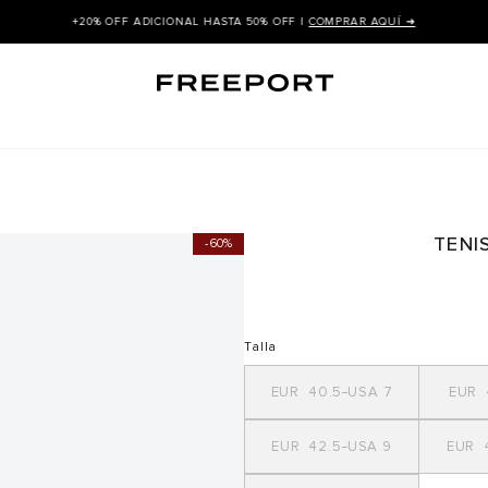
¡REGÍSTRATE Y RECIBE
TENI
60%
Talla
40.5
7
42.5
9