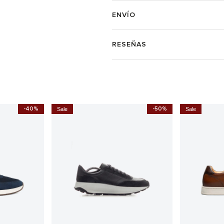
ENVÍO
RESEÑAS
-40%
-50%
Sale
Sale