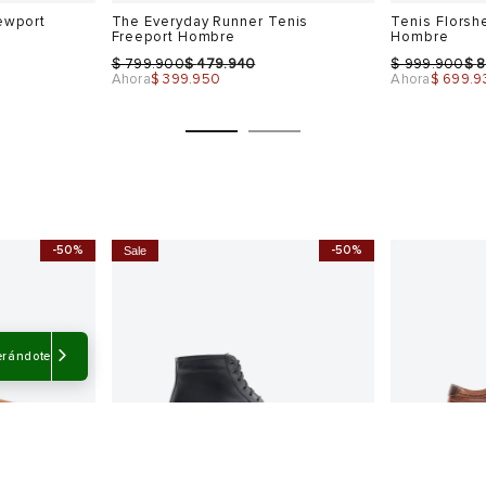
ewport
The Everyday Runner Tenis
Tenis Florsh
Freeport Hombre
Hombre
$
$
$
$
799.900
479.940
999.900
8
Ahora
$ 399.950
Ahora
$ 699.9
-50%
-50%
Sale
Talla
Talla
Selecciona una talla
Selecciona
USA
EUR
USA
EUR
erándote
7.5
40
7
42
8
43
10
42.5
9
45
12
43