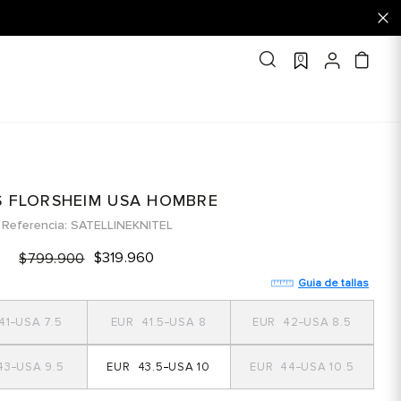
 10% OFF EN TU PRIMERA COMPRA! |
COMPRAR AQUÍ ➜
0
S FLORSHEIM USA HOMBRE
Referencia
SATELLINEKNITEL
$
319
.
960
$
799
.
900
Guia de tallas
41
7.5
41.5
8
42
8.5
43
9.5
43.5
10
44
10.5