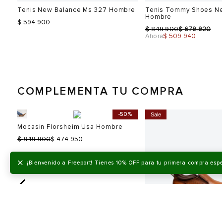
Tenis New Balance Ms 327 Hombre
Tenis Tommy Shoes N
Hombre
$ 594.900
$
$
849.900
679.920
Ahora
$ 509.940
COMPLEMENTA TU COMPRA
0%
-50%
Sale
Mocasin Florsheim Usa Hombre
Talla
Talla
$
949.900
$ 474.950
Selecciona una talla
Selecciona una talla
EUR
USA
EUR
×
¡Bienvenido a Freeport! Tienes 10% OFF para tu primera compra esp
40
7
40
40.5
7.5
41
41.5
8
42