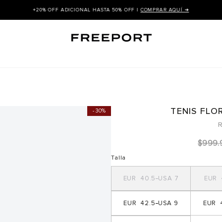
+20% OFF ADICIONAL HASTA 50% OFF |
COMPRAR AQUÍ ➜
TENIS FLO
30%
R
$
999
.
Talla
40.5
7
42.5
9