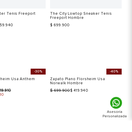
ter Tenis Freeport
The City Lowtop Sneaker Tenis
Te
Freeport Hombre
Ho
$
359.940
$ 699.900
-30%
-40%
Talla
Ta
 una talla
Selecciona una talla
USA
EUR
USA
7
40
7
8
41
8
9
42
9