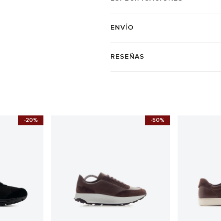
ENVÍO
RESEÑAS
-20%
-50%