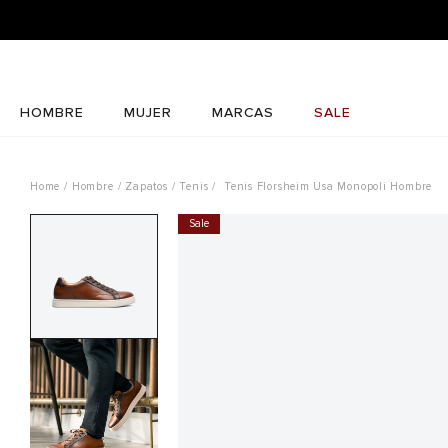
HOMBRE
MUJER
MARCAS
SALE
Hombre
Zapatos
Tenis
Tenis Florsheim Usa Monopoli Hombre
Sale