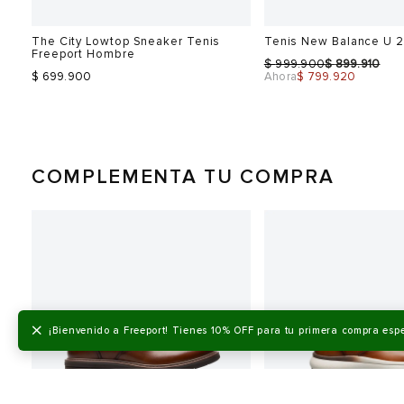
The City Lowtop Sneaker Tenis
Tenis New Balance U
Freeport Hombre
$
$
999.900
899.910
$ 699.900
Ahora
$ 799.920
COMPLEMENTA TU COMPRA
0%
Talla
Talla
Selecciona una talla
Selecciona una talla
EUR
USA
EUR
40
7
40
×
¡Bienvenido a Freeport! Tienes 10% OFF para tu primera compra esp
41
8
40.5
42
9
41.5