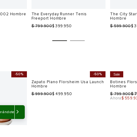
 2002 Hombre
The Everyday Runner Tenis
The City Star
Freeport Hombre
Hombre
$
$
799.900
$ 399.950
599.900
$ 
-50%
-50%
Sale
Talla
Talla
Selecciona una talla
Selecciona
USA
EUR
USA
EUR
7
42
9
40
erándote
7.5
43
10
41
8
44
11
42