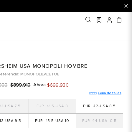
0
RSHEIM USA MONOPOLI HOMBRE
eferencia
MONOPOLILACETOE
Ahora
900
$
899
.
910
$
699
.
930
Guia de tallas
41
7.5
41.5
8
42
8.5
43
9.5
43.5
10
44
10.5