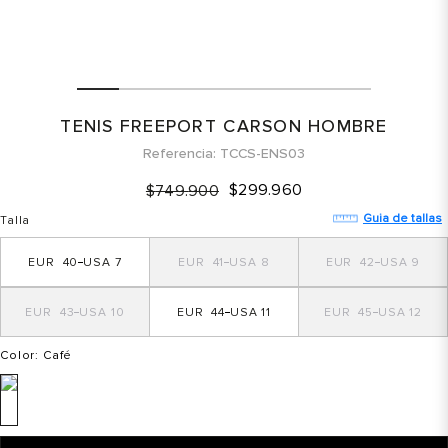
TENIS FREEPORT CARSON HOMBRE
Referencia
TCCS-ENS03
$
299
.
960
$
749
.
900
Guia de tallas
Talla
40
7
41
8
42
9
43
10
44
11
45
12
Color
: Café