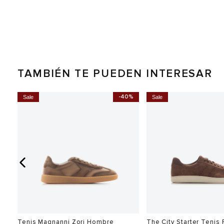
TAMBIÉN TE PUEDEN INTERESAR
0%
-40%
Sale
Sale
Tenis Magnanni Zori Hombre
The City Starter Tenis 