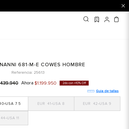
0
GNANNI 681-M-E COWES HOMBRE
Referencia
25613
Ahora
439
.
940
$
1
.
199
.
950
2do con +10% Off
Guia de tallas
40
7.5
41
8
42
9
44
11