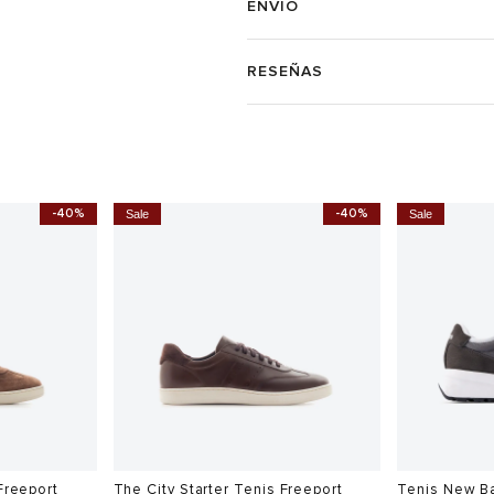
ENVÍO
RESEÑAS
-40%
-40%
Sale
Sale
Freeport
The City Starter Tenis Freeport
Tenis New B