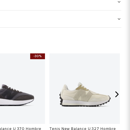
-30%
S
alance U 370 Hombre
Tenis New Balance U 327 Hombre
Te