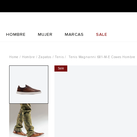
HOMBRE
MUJER
MARCAS
SALE
Hombre
Zapatos
Tenis
Tenis Magnanni 681-M-E Cowes Hombre
Sale