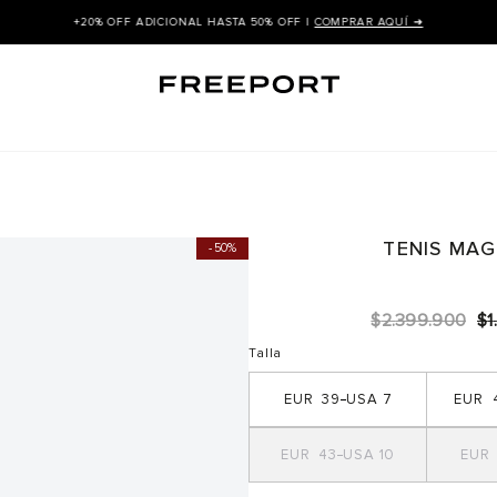
+20% OFF ADICIONAL HASTA 50% OFF |
COMPRAR AQUÍ ➜
TENIS MA
50%
$
2
.
399
.
900
$
1
.
Talla
39
7
43
10