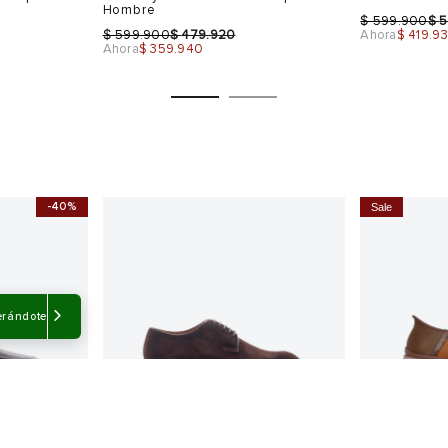
Hombre
$
$
599.900
5
$
$
599.900
479.920
Ahora
$ 419.9
Ahora
$ 359.940
-40%
Sale
Talla
Talla
Selecciona una talla
Selecciona
USA
EUR
USA
EUR
erándote
10
40
7
40
11
41
8
40.5
42
9
41.5
43
10
42
Color
Color