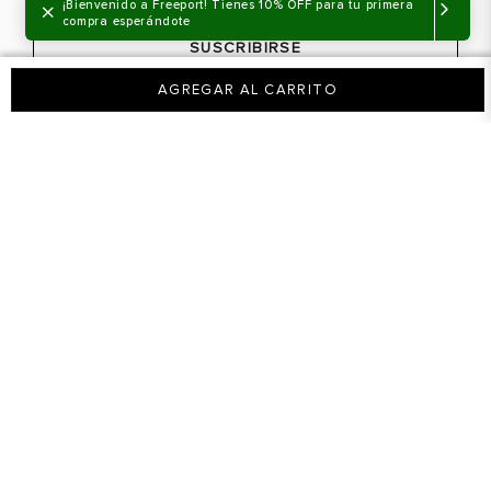
×
¡Bienvenido a Freeport! Tienes 10% OFF para tu primera
compra esperándote
SUSCRIBIRSE
AGREGAR AL CARRITO
SOBRE NOSOTROS
Nuestra marca
¿NECESITAS AYUDA?
Tiendas físicas
Contáctanos
LEGAL
¿Cómo comprar?
Actividades promocionales
Envíos