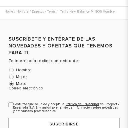
Hombre
Zapatos
Tenis
Tenis New Balance M 1906 Hombre
SUSCRÍBETE Y ENTÉRATE DE LAS
NOVEDADES Y OFERTAS QUE TENEMOS
PARA TI
Te interesaría recibir contenido de:
Hombre
Mujer
Mixto
Correo electrónico
Confirmo que he leído y acepto la
Política de Privacidad
de Freeport -
Ensenada S.A.S, y autorizo el envío de información sobre novedades
y actividades promocionales.
SUSCRIBIRSE