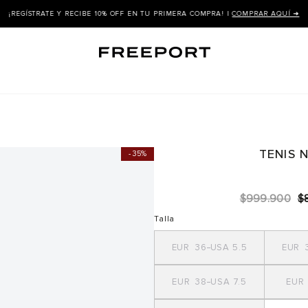
LLEVA +10% OFF EN EL SEGUNDO PAR DE MENOR VALOR |
COMPRAR AQUÍ ➜
TENIS 
35%
$
999
.
900
$
Talla
36
5.5
38
7.5