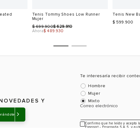
eated
Tenis Tommy Shoes Low Runner
Tenis New B
Mujer
$ 599.900
$
$
699.900
629.910
Ahora
$ 489.930
Te interesaría recibir cont
Hombre
Talla
Talla
Mujer
Selecciona una talla
Selecciona
 NOVEDADES Y
Mixto
Correo electrónico
USA
EUR
USA
EUR
erándote
6
36
6
36
Confirmo que he leído y acepto 
Freeport - Ensenada S.A.S, y aut
6.5
37
6.5
37
información sobre novedades y a
7.5
38
7.5
37.5