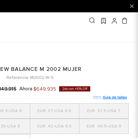
0
NEW BALANCE M 2002 MUJER
Referencia
M2002-W-5
Ahora
849
.
915
$
649
.
935
2do con +10% Off
Guia de tallas
36.5
6
37
6.5
37.5
7
39
8
40
8.5
40.5
9