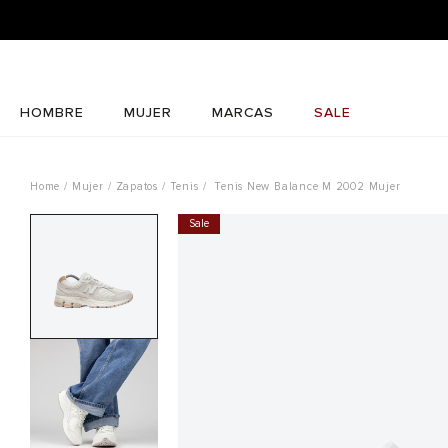
HOMBRE
MUJER
MARCAS
SALE
Mujer
Zapatos
Tenis
Tenis New Balance M 2002 Mujer
Sale