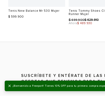
Tenis New Balance Mr 530 Mujer
Tenis Tommy Shoes Cl
Runner Mujer
$ 599.900
$
$
699.900
629.910
Ahora
$ 489.930
Talla
Talla
Selecciona una talla
Selecciona una talla
SUSCRÍBETE Y ENTÉRATE DE LAS
EUR
USA
EUR
OFERTAS QUE TENEMOS PARA TI
×
¡Bienvenido a Freeport! Tienes 10% OFF para tu primera compra esp
37
6
36
37.5
6.5
37
38
7
38