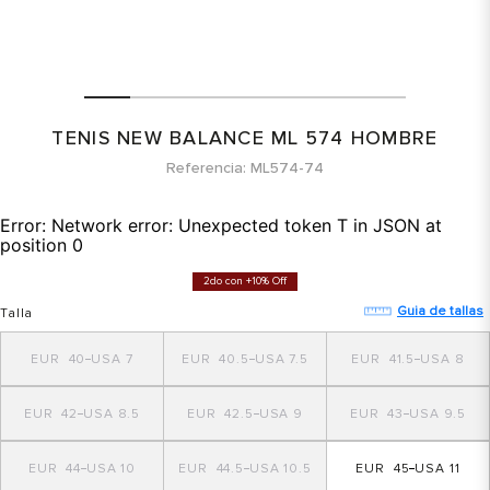
TENIS NEW BALANCE ML 574 HOMBRE
Referencia
ML574-74
Error:
Network error: Unexpected token T in JSON at
position 0
2do con +10% Off
Guia de tallas
Talla
40
7
40.5
7.5
41.5
8
42
8.5
42.5
9
43
9.5
44
10
44.5
10.5
45
11