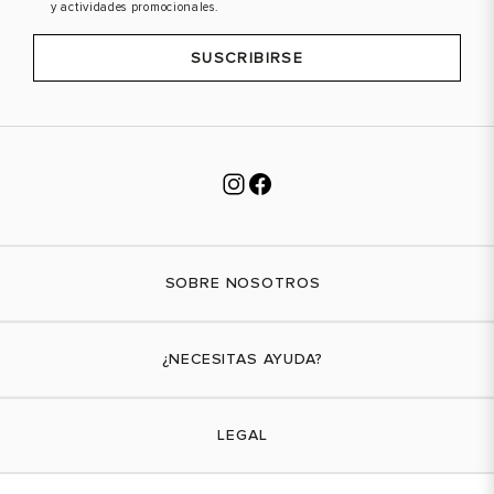
y actividades promocionales.
SUSCRIBIRSE
SOBRE NOSOTROS
Nuestra marca
¿NECESITAS AYUDA?
Tiendas físicas
Contáctanos
LEGAL
¿Cómo comprar?
Actividades promocionales
Envíos