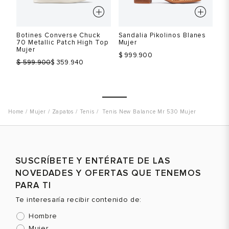
s
Botines Converse Chuck
Sandalia Pikolinos Blanes
Bo
70 Metallic Patch High Top
Mujer
70
Mujer
Mu
$ 999.900
$
$
599.900
$ 359.940
Mujer
Zapatos
Tenis
Tenis New Balance Mr 530 Mujer
Talla
Talla
T
SUSCRÍBETE Y ENTÉRATE DE LAS
Selecciona una talla
Selecciona una talla
NOVEDADES Y OFERTAS QUE TENEMOS
EUR
USA
EUR
USA
PARA TI
36
5.5
35
5
Te interesaría recibir contenido de:
36
6
Hombre
37
7
Mujer