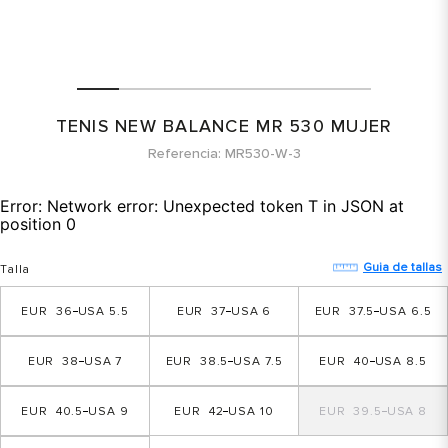
TENIS NEW BALANCE MR 530 MUJER
Referencia
MR530-W-3
Error:
Network error: Unexpected token T in JSON at
position 0
Guia de tallas
Talla
36
5.5
37
6
37.5
6.5
38
7
38.5
7.5
40
8.5
40.5
9
42
10
39.5
8