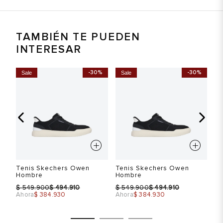
TAMBIÉN TE PUEDEN
INTERESAR
-30%
-30%
Sale
Sale
S
Tenis Skechers Owen
Tenis Skechers Owen
Te
Hombre
Hombre
H
$
$
$
$
$
549.900
494.910
549.900
494.910
Ahora
$ 384.930
Ahora
$ 384.930
Ah