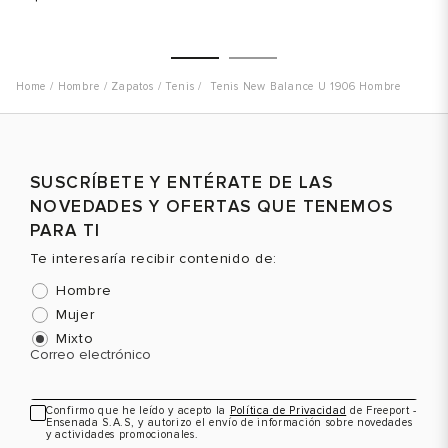
Ah
Hombre
Zapatos
Tenis
Tenis New Balance U 1906 Hombre
Talla
Talla
T
SUSCRÍBETE Y ENTÉRATE DE LAS
Selecciona una talla
Selecciona una talla
NOVEDADES Y OFERTAS QUE TENEMOS
EUR
USA
EUR
USA
PARA TI
40
7
41.5
8
Te interesaría recibir contenido de:
Hombre
40.5
7.5
42
8.5
Mujer
41.5
8
42.5
9
Mixto
Correo electrónico
42
8.5
43
9.5
Color
Color
C
42.5
9
44
10
Confirmo que he leído y acepto la
Política de Privacidad
de Freeport -
Ensenada S.A.S, y autorizo el envío de información sobre novedades
43
9.5
44.5
10.5
y actividades promocionales.