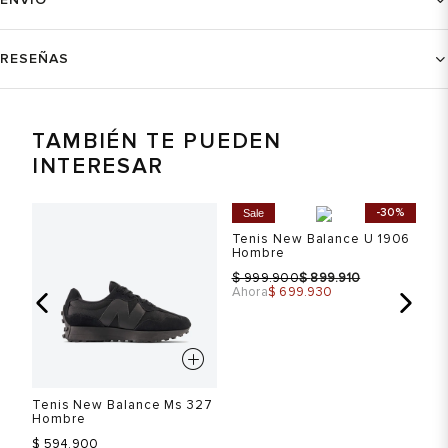
RESEÑAS
TAMBIÉN TE PUEDEN
INTERESAR
%
-30%
Sale
S
Tenis New Balance U 1906
Hombre
$
$
999.900
899.910
Ahora
$ 699.930
w
Tenis New Balance Ms 327
Te
Hombre
Ru
$
$ 594.900