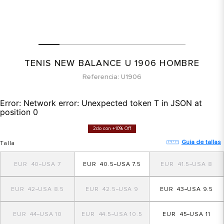
TENIS NEW BALANCE U 1906 HOMBRE
Referencia
U1906
Error:
Network error: Unexpected token T in JSON at
position 0
2do con +10% Off
Guia de tallas
Talla
40
7
40.5
7.5
41.5
8
42
8.5
42.5
9
43
9.5
44
10
44.5
10.5
45
11