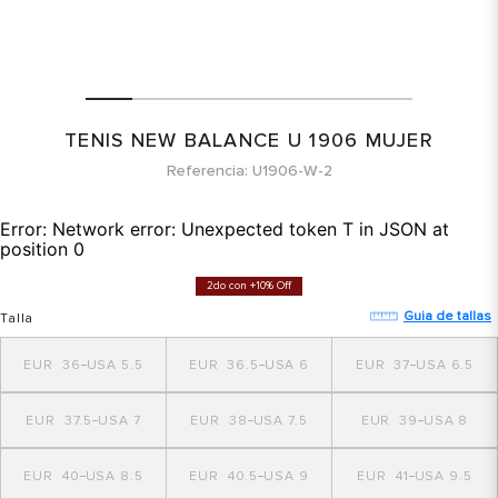
TENIS NEW BALANCE U 1906 MUJER
Referencia
U1906-W-2
Error:
Network error: Unexpected token T in JSON at
position 0
2do con +10% Off
Guia de tallas
Talla
36
5.5
36.5
6
37
6.5
37.5
7
38
7.5
39
8
40
8.5
40.5
9
41
9.5