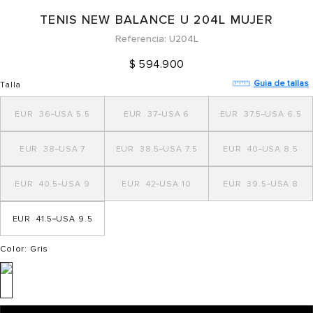
TENIS NEW BALANCE U 204L MUJER
Referencia
U204L
$
594
.
900
Guia de tallas
Talla
36
5.5
37
6
37.5
6.5
38
7
38.5
7.5
40
8.5
40.5
9
42
10
39.5
8
41.5
9.5
Color
: Gris