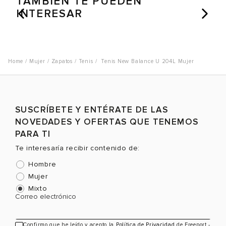
TAMBIÉN TE PUEDEN
INTERESAR
Mujer
Zapatos
Tenis
Tenis New Balance U 204L Mujer
SUSCRÍBETE Y ENTÉRATE DE LAS
NOVEDADES Y OFERTAS QUE TENEMOS
PARA TI
Te interesaría recibir contenido de:
Hombre
Mujer
Mixto
Correo electrónico
Confirmo que he leído y acepto la
Política de Privacidad
de Freeport -