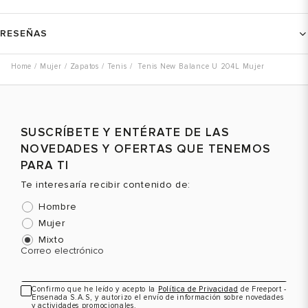
RESEÑAS
Mujer
Zapatos
Tenis
Tenis New Balance U 204L Mujer
SUSCRÍBETE Y ENTÉRATE DE LAS
NOVEDADES Y OFERTAS QUE TENEMOS
PARA TI
Te interesaría recibir contenido de:
Hombre
Mujer
Mixto
Correo electrónico
Confirmo que he leído y acepto la
Política de Privacidad
de Freeport -
Ensenada S.A.S, y autorizo el envío de información sobre novedades
y actividades promocionales.