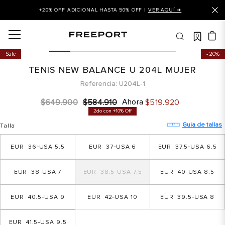
+20% OFF ADICIONAL HASTA 50% OFF |
VER AQUÍ ➜
0
OS MÁS BUSCADOS
Sale
20%
 balance
TENIS NEW BALANCE U 204L MUJER
is
Referencia
U204L-1
asines
Ahora
$
649
.
900
$
584
.
910
$
519
.
920
2do con +10% Off
 balance 327
Guia de tallas
Talla
is puma
36
5.5
37
6
37.5
6.5
dalia
in klein
38
7
38.5
7.5
40
8.5
is tommy hilfiger
40.5
9
42
10
39.5
8
 balance 574
a mujer
41.5
9.5