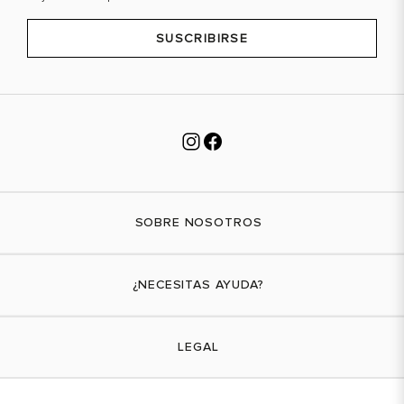
SUSCRIBIRSE
SOBRE NOSOTROS
Nuestra marca
¿NECESITAS AYUDA?
Tiendas físicas
Contáctanos
LEGAL
¿Cómo comprar?
Actividades promocionales
Envíos