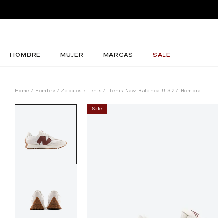
HOMBRE
MUJER
MARCAS
SALE
Hombre
Zapatos
Tenis
Tenis New Balance U 327 Hombre
Sale