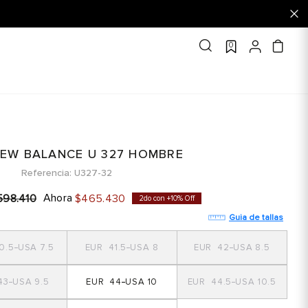
0
NEW BALANCE U 327 HOMBRE
Referencia
U327-32
Ahora
598
.
410
$
465
.
430
2do con +10% Off
Guia de tallas
0.5
7.5
41.5
8
42
8.5
43
9.5
44
10
44.5
10.5