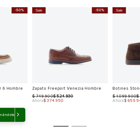
 237 Hombre
Tenis New Balance Ms 327 Hombre
Tenis New B
$
$
$
$
594.900
535.410
544.900
4
Ahora
$ 475.920
Ahora
$ 435.9
-50%
-50%
Sale
Sale
Talla
Talla
Selecciona una talla
Selecciona
USA
EUR
USA
EUR
erándote
7.5
40
7
40.5
8
40.5
7.5
43
8.5
41.5
8
44