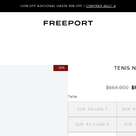
+20% OFF ADICIONAL HASTA 50% OFF |
COMPRAR AQUÍ ➜
TENIS 
30%
$
664
.
900
$
Talla
40
7
4
42.5
9