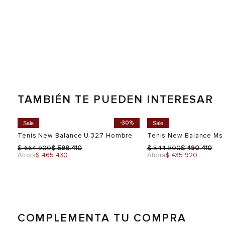
TAMBIÉN TE PUEDEN INTERESAR
0%
-30%
Sale
Sale