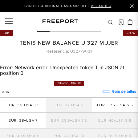
+20% OFF ADICIONAL HASTA 50% OFF |
VER AQUÍ ➜
0
OS MÁS BUSCADOS
Sale
30%
 balance
TENIS NEW BALANCE U 327 MUJER
is
Referencia
U327-W-31
asines
Error:
Network error: Unexpected token T in JSON at
 balance 327
position 0
is puma
2do con +10% Off
dalia
Guia de tallas
Talla
in klein
36
5.5
37
6
37.5
6.5
is tommy hilfiger
38
7
38.5
7.5
40
8.5
 balance 574
a mujer
40.5
9
42
10
39.5
8