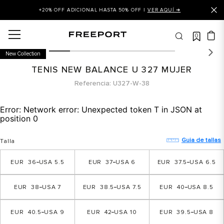
+20% OFF ADICIONAL HASTA 50% OFF |
VER AQUÍ ➜
0
OS MÁS BUSCADOS
New Collection
 balance
TENIS NEW BALANCE U 327 MUJER
is
Referencia
U327-W-38
asines
Error:
Network error: Unexpected token T in JSON at
 balance 327
position 0
is puma
Guia de tallas
Talla
dalia
36
5.5
37
6
37.5
6.5
in klein
is tommy hilfiger
38
7
38.5
7.5
40
8.5
 balance 574
40.5
9
42
10
39.5
8
a mujer