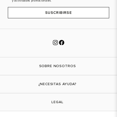
y actividades promocionales.
SUSCRIBIRSE
SOBRE NOSOTROS
Nuestra marca
¿NECESITAS AYUDA?
Tiendas físicas
Contáctanos
LEGAL
¿Cómo comprar?
Actividades promocionales
Envíos