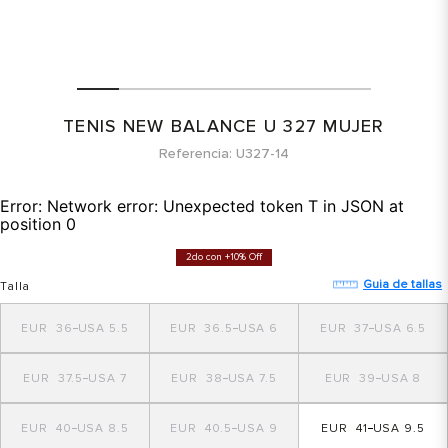
TENIS NEW BALANCE U 327 MUJER
Referencia
U327-14
Error:
Network error: Unexpected token T in JSON at
position 0
2do con +10% Off
Guia de tallas
Talla
36
5.5
36.5
6
37
6.5
37.5
7
38
7.5
39
8
40
8.5
40.5
9
41
9.5