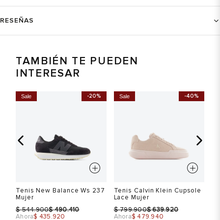
RESEÑAS
TAMBIÉN TE PUEDEN
INTERESAR
%
-20%
-40%
Sale
Sale
Te
Mu
$ 
le
Tenis New Balance Ws 237
Tenis Calvin Klein Cupsole
Mujer
Lace Mujer
$
$
$
$
544.900
490.410
799.900
639.920
Ahora
$ 435.920
Ahora
$ 479.940