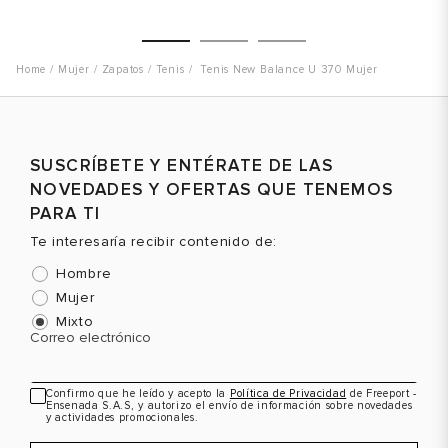
Mujer
Zapatos
Tenis
Tenis New Balance U 370 Mujer
Talla
Talla
T
SUSCRÍBETE Y ENTÉRATE DE LAS
Selecciona una talla
Selecciona una talla
NOVEDADES Y OFERTAS QUE TENEMOS
EUR
USA
EUR
USA
PARA TI
36.5
6
36
6
Te interesaría recibir contenido de:
Hombre
37
6.5
37
6.5
Mujer
38
7.5
38
7.5
Mixto
Correo electrónico
39
8
39
8.5
Color
Color
C
40
8.5
40
9.5
Confirmo que he leído y acepto la
Política de Privacidad
de Freeport -
Ensenada S.A.S, y autorizo el envío de información sobre novedades
40.5
9
41
10.5
y actividades promocionales.
VER PRODUCTO
VER PRODUCTO