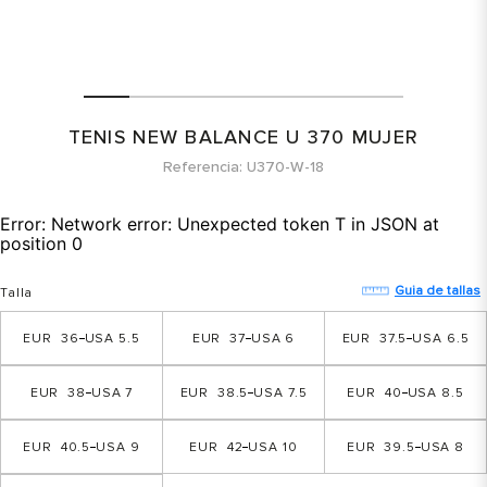
TENIS NEW BALANCE U 370 MUJER
Referencia
U370-W-18
Error:
Network error: Unexpected token T in JSON at
position 0
Guia de tallas
Talla
36
5.5
37
6
37.5
6.5
38
7
38.5
7.5
40
8.5
40.5
9
42
10
39.5
8