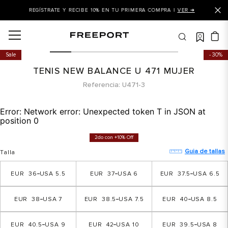
REGÍSTRATE Y RECIBE 10% EN TU PRIMERA COMPRA |
VER ➜
0
OS MÁS BUSCADOS
Sale
30%
 balance
TENIS NEW BALANCE U 471 MUJER
is
Referencia
U471-3
asines
Error:
Network error: Unexpected token T in JSON at
 balance 327
position 0
is puma
2do con +10% Off
dalia
Guia de tallas
Talla
in klein
36
5.5
37
6
37.5
6.5
is tommy hilfiger
38
7
38.5
7.5
40
8.5
 balance 574
a mujer
40.5
9
42
10
39.5
8