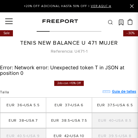
+20% OFF ADICIONAL HASTA 50% OFF |
VER AQUÍ ➜
0
OS MÁS BUSCADOS
Sale
30%
 balance
TENIS NEW BALANCE U 471 MUJER
is
Referencia
U471-1
asines
Error:
Network error: Unexpected token T in JSON at
 balance 327
position 0
is puma
2do con +10% Off
dalia
Guia de tallas
Talla
in klein
36
5.5
37
6
37.5
6.5
is tommy hilfiger
38
7
38.5
7.5
40
8.5
 balance 574
a mujer
40.5
9
42
10
39.5
8