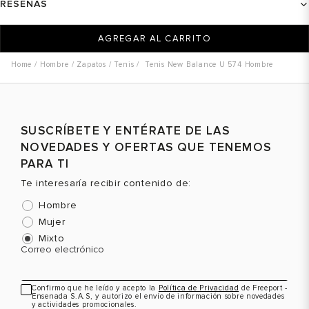
RESEÑAS
AGREGAR AL CARRITO
Hombre
Zapatos
Tenis
Tenis New Balance U 574 Hombre
SUSCRÍBETE Y ENTÉRATE DE LAS
NOVEDADES Y OFERTAS QUE TENEMOS
PARA TI
Te interesaría recibir contenido de:
Hombre
Mujer
Mixto
Correo electrónico
Confirmo que he leído y acepto la
Política de Privacidad
de Freeport -
Ensenada S.A.S, y autorizo el envío de información sobre novedades
y actividades promocionales.