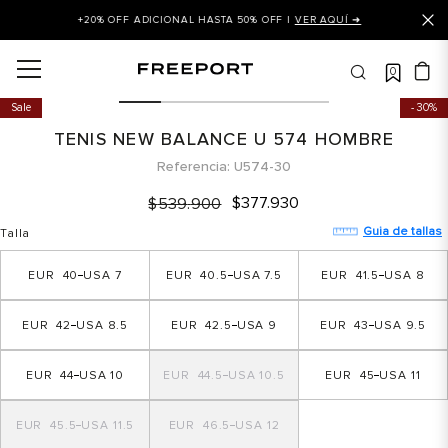
+20% OFF ADICIONAL HASTA 50% OFF |
VER AQUÍ ➜
0
OS MÁS BUSCADOS
Sale
30%
 balance
TENIS NEW BALANCE U 574 HOMBRE
is
Referencia
U574-30
asines
$
377
.
930
$
539
.
900
 balance 327
Guia de tallas
Talla
is puma
40
7
40.5
7.5
41.5
8
dalia
42
8.5
42.5
9
43
9.5
in klein
is tommy hilfiger
44
10
44.5
10.5
45
11
a mujer
45.5
11.5
46.5
12
 balance 574