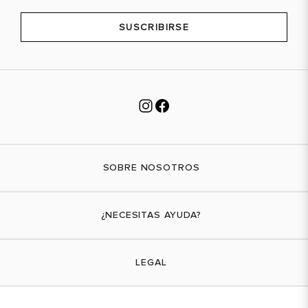
SUSCRIBIRSE
SOBRE NOSOTROS
Nuestra marca
¿NECESITAS AYUDA?
Tiendas físicas
Contáctanos
LEGAL
¿Cómo comprar?
Actividades promocionales
Envíos