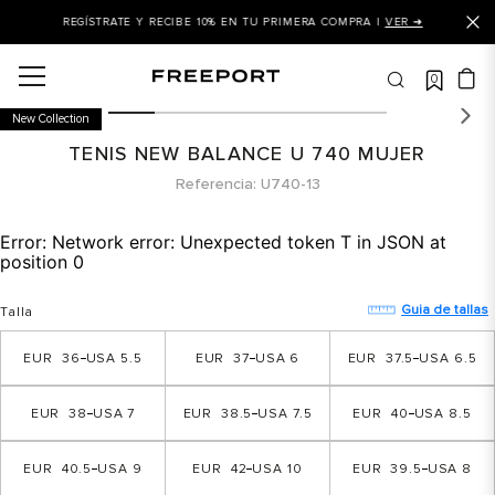
REGÍSTRATE Y RECIBE 10% EN TU PRIMERA COMPRA |
VER ➜
0
OS MÁS BUSCADOS
New Collection
 balance
TENIS NEW BALANCE U 740 MUJER
is
Referencia
U740-13
asines
Error:
Network error: Unexpected token T in JSON at
 balance 327
position 0
is puma
Guia de tallas
Talla
dalia
36
5.5
37
6
37.5
6.5
in klein
is tommy hilfiger
38
7
38.5
7.5
40
8.5
 balance 574
40.5
9
42
10
39.5
8
a mujer