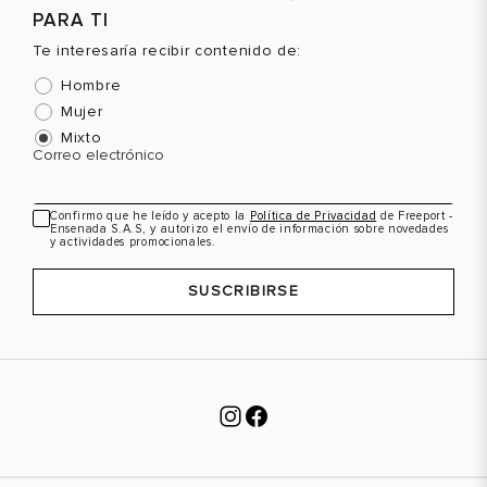
PARA TI
43
9.5
Color
Color
C
Te interesaría recibir contenido de:
Hombre
Mujer
VER PRODUCTO
VER PRODUCTO
Mixto
Correo electrónico
Confirmo que he leído y acepto la
Política de Privacidad
de Freeport -
Ensenada S.A.S, y autorizo el envío de información sobre novedades
y actividades promocionales.
SUSCRIBIRSE