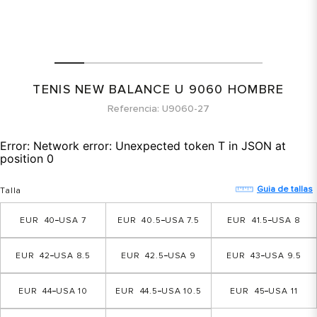
TENIS NEW BALANCE U 9060 HOMBRE
Referencia
U9060-27
Error:
Network error: Unexpected token T in JSON at
position 0
Guia de tallas
Talla
40
7
40.5
7.5
41.5
8
42
8.5
42.5
9
43
9.5
44
10
44.5
10.5
45
11