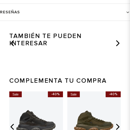
RESEÑAS
TAMBIÉN TE PUEDEN
INTERESAR
COMPLEMENTA TU COMPRA
%
-40%
-40%
Sale
Sale
S