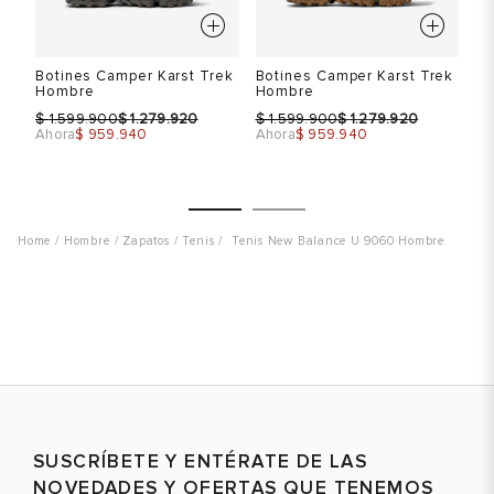
 3
Botines Camper Karst Trek
Botines Camper Karst Trek
Bo
Hombre
Hombre
H
$
$
$
$
$
1.599.900
1.279.920
1.599.900
1.279.920
Ahora
$ 959.940
Ahora
$ 959.940
Ah
Hombre
Zapatos
Tenis
Tenis New Balance U 9060 Hombre
Talla
Talla
T
Selecciona una talla
Selecciona una talla
EUR
USA
EUR
USA
40
7
41
8
41
8
SUSCRÍBETE Y ENTÉRATE DE LAS
42
9
NOVEDADES Y OFERTAS QUE TENEMOS