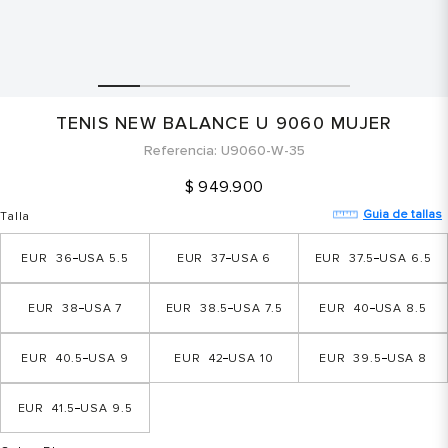
TENIS NEW BALANCE U 9060 MUJER
Referencia
U9060-W-35
$
949
.
900
Guia de tallas
Talla
36
5.5
37
6
37.5
6.5
38
7
38.5
7.5
40
8.5
40.5
9
42
10
39.5
8
41.5
9.5