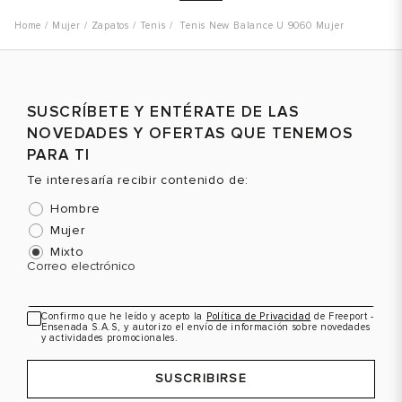
Mujer
Zapatos
Tenis
Tenis New Balance U 9060 Mujer
Talla
Talla
T
SUSCRÍBETE Y ENTÉRATE DE LAS
Selecciona una talla
Selecciona una talla
NOVEDADES Y OFERTAS QUE TENEMOS
EUR
USA
EUR
USA
PARA TI
37
6
37
6
Te interesaría recibir contenido de:
37.5
6.5
37.5
6.5
Hombre
Mujer
38
7
38
7
Mixto
Correo electrónico
39.5
8
39.5
8
Color
Color
C
41.5
9.5
41.5
9.5
Confirmo que he leído y acepto la
Política de Privacidad
de Freeport -
Ensenada S.A.S, y autorizo el envío de información sobre novedades
42
10
42
10
y actividades promocionales.
VER PRODUCTO
VER PRODUCTO
SUSCRIBIRSE