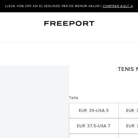
LLEVA +10% OFF EN EL SEGUNDO PAR DE MENOR VALOR |
COMPRAR AQUÍ ➜
TENIS
Talla
35
5
37.5
7