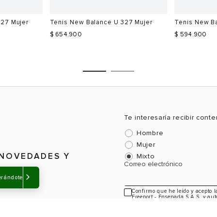
327 Mujer
Tenis New Balance U 327 Mujer
Tenis New B
$ 654.900
$ 594.900
Te interesaría recibir cont
Hombre
Talla
Talla
Mujer
Selecciona una talla
Selecciona
 NOVEDADES Y
Mixto
Correo electrónico
USA
EUR
USA
EUR
erándote
5
36
5.5
35
Confirmo que he leído y acepto 
Freeport - Ensenada S.A.S, y aut
5.5
37
6
36
información sobre novedades y a
6
37.5
6.5
36.5