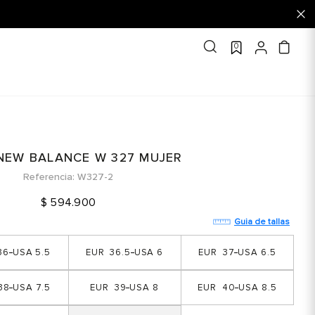
0
 NEW BALANCE W 327 MUJER
Referencia
W327-2
$
594
.
900
Guia de tallas
36
5.5
36.5
6
37
6.5
38
7.5
39
8
40
8.5