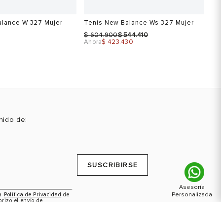
alance W 327 Mujer
Tenis New Balance Ws 327 Mujer
Te
$
$
604.900
544.410
$ 
Ahora
$ 423.430
enido de:
Talla
Ta
 una talla
Selecciona una talla
SUSCRIBIRSE
USA
EUR
USA
5
35
5
la
Política de Privacidad
de
orizo el envío de
5.5
36.5
6
ctividades promocionales.
6
40.5
9