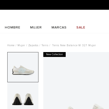
HOMBRE
MUJER
MARCAS
SALE
Mujer
Zapatos
Tenis
Tenis New Balance W 327 Mujer
New Collection