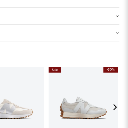
-30%
Sale