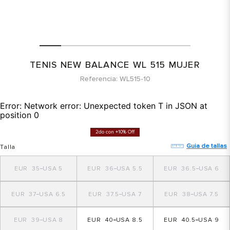
TENIS NEW BALANCE WL 515 MUJER
Referencia
WL515-10
Error:
Network error: Unexpected token T in JSON at
position 0
2do con +10% Off
Guia de tallas
Talla
35
5
36
5.5
36.5
6
37
6.5
37.5
7
38
7.5
39
8
40
8.5
40.5
9