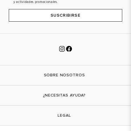
y actividades promocionales.
SUSCRIBIRSE
SOBRE NOSOTROS
Nuestra marca
¿NECESITAS AYUDA?
Tiendas físicas
Contáctanos
LEGAL
¿Cómo comprar?
Actividades promocionales
Envíos