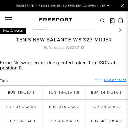
A |
VER ➜
+10% OFF EN EL 2DO PAR DE MENOR VALOR |
VER AQUÍ
0
OS MÁS BUSCADOS
New Collection
 balance
TENIS NEW BALANCE WS 327 MUJER
is
Referencia
WS327-12
asines
Error:
Network error: Unexpected token T in JSON at
 balance 327
position 0
is puma
Guia de tallas
Talla
dalia
35
5
36
5.5
36.5
6
in klein
is tommy hilfiger
37
6.5
37.5
7
38
7.5
 balance 574
39
8
40
8.5
40.5
9
a mujer