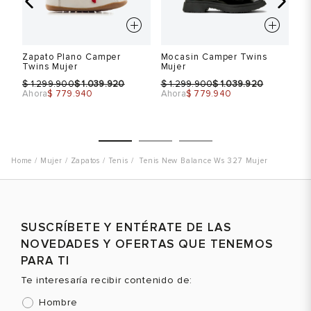
s
Zapato Plano Camper
Mocasin Camper Twins
Za
Twins Mujer
Mujer
Vi
$
$
$
$
$
1.299.900
1.039.920
1.299.900
1.039.920
Ahora
$ 779.940
Ahora
$ 779.940
Ah
Mujer
Zapatos
Tenis
Tenis New Balance Ws 327 Mujer
Talla
Talla
T
SUSCRÍBETE Y ENTÉRATE DE LAS
Selecciona una talla
Selecciona una talla
NOVEDADES Y OFERTAS QUE TENEMOS
EUR
USA
EUR
USA
PARA TI
37
7
37
7
Te interesaría recibir contenido de:
38
7.5
38
7.5
Hombre