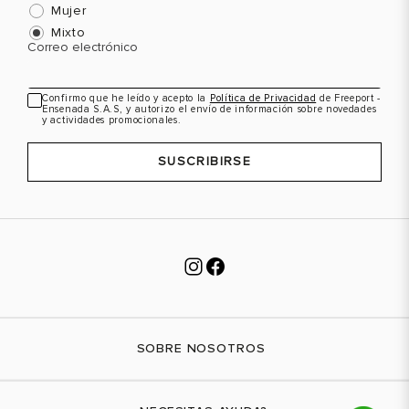
39
8.5
39
8.5
Mujer
Mixto
40
9
Color
Color
C
Correo electrónico
Confirmo que he leído y acepto la
Política de Privacidad
de Freeport -
Ensenada S.A.S, y autorizo el envío de información sobre novedades
VER PRODUCTO
VER PRODUCTO
y actividades promocionales.
SUSCRIBIRSE
SOBRE NOSOTROS
Nuestra marca