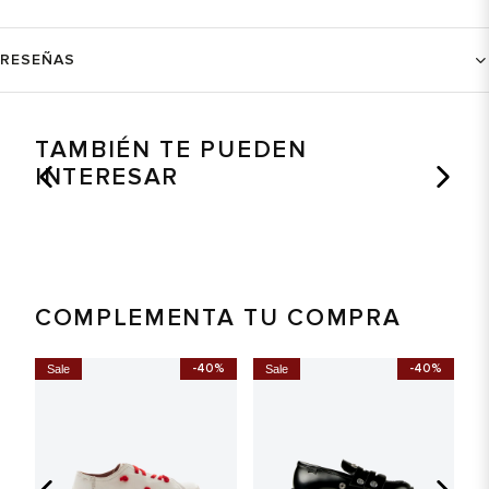
RESEÑAS
TAMBIÉN TE PUEDEN
INTERESAR
COMPLEMENTA TU COMPRA
-40%
-40%
Sale
Sale
S