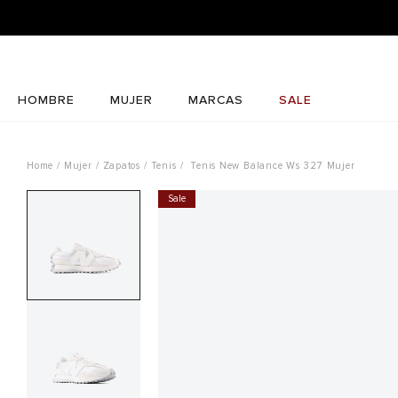
HOMBRE
MUJER
MARCAS
SALE
Mujer
Zapatos
Tenis
Tenis New Balance Ws 327 Mujer
Sale