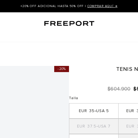
+20% OFF ADICIONAL HASTA 50% OFF |
COMPRAR AQUÍ ➜
TENIS 
20%
$
604
.
900
$
Talla
35
5
37.5
7