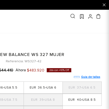
0
NEW BALANCE WS 327 MUJER
Referencia
WS327-42
Ahora
544
.
410
$
483
.
920
2do con +10% Off
Guia de tallas
36
5.5
36.5
6
37
6.5
38
7.5
39
8
40
8.5