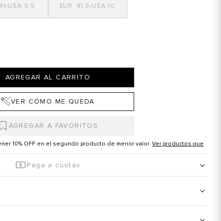
41
9.5
41.5
10
AGREGAR AL CARRITO
VER CÓMO ME QUEDA
tener 10% OFF en el segundo producto de menor valor.
Ver productos que
Paga a cuotas