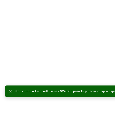
×
¡Bienvenido a Freeport! Tienes 10% OFF para tu primera compra esp