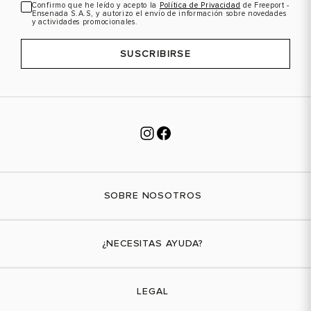
Confirmo que he leído y acepto la
Política de Privacidad
de Freeport -
Ensenada S.A.S, y autorizo el envío de información sobre novedades
y actividades promocionales.
SUSCRIBIRSE
SOBRE NOSOTROS
Nuestra marca
¿NECESITAS AYUDA?
Tiendas físicas
Contáctanos
LEGAL
¿Cómo comprar?